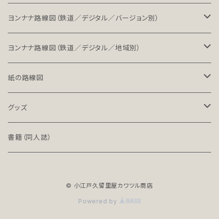
ヨンナナ路線図（鉄道／デジタル／バージョン別）
LT（ライト）
ヨンナナ路線図（鉄道／デジタル／地域別）
LT-NC（ライト／ノンクレジット版）
北海道・東北地方の鉄道（デジタル）
紙の路線図
PRO（プロ）
関東地方の鉄道（デジタル）
鉄道路線図
グッズ
PRO-NC（プロ／ノンクレジット版）
中部地方の鉄道（デジタル）
高速道路案内図
文具（クリアファイル）
書籍（同人誌）
近畿地方の鉄道（デジタル）
バッグ
© 小江戸久留里屋カワツル商店
中国・四国地方の鉄道（デジタル）
アクセサリー
Powered by