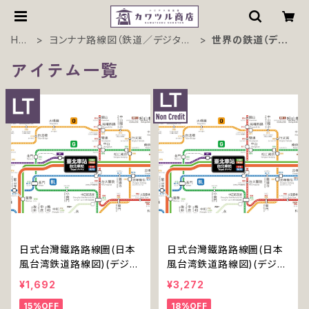
HO
ヨンナナ路線図（鉄道／デジタル
世界の鉄道（デジ
ME
／地域別）
タル）
アイテム一覧
日式台灣鐵路路線圖(日本
日式台灣鐵路路線圖(日本
風台湾鉄道路線図)(デジタ
風台湾鉄道路線図)(デジタ
ル版／LT)
ル版／LT-NC)
¥1,692
¥3,272
15%OFF
18%OFF