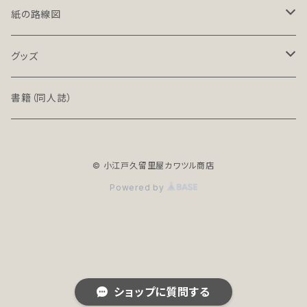
LT-NC（ライト／ノンクレジット版）
北海道・東北地方の鉄道（デジタル）
紙の路線図
PRO（プロ）
関東地方の鉄道（デジタル）
鉄道路線図
グッズ
PRO-NC（プロ／ノンクレジット版）
中部地方の鉄道（デジタル）
高速道路案内図
文具（クリアファイル）
書籍（同人誌）
近畿地方の鉄道（デジタル）
バッグ
© 小江戸久留里屋カワツル商店
中国・四国地方の鉄道（デジタル）
アクセサリー
Powered by
全年齢R18シリーズ
九州・沖縄地方の鉄道（デジタル）
地下鉄（デジタル）
ショップに質問する
世界の鉄道（デジタル）