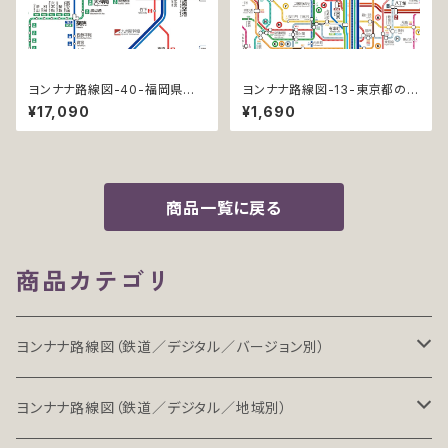
ヨンナナ路線図-40-福岡県の
ヨンナナ路線図-13-東京都の鉄
鉄道 (Fukuoka / デジタル / P
道 (Tokyo / デジタル / LT)
¥17,090
¥1,690
RO-NC)
商品一覧に戻る
商品カテゴリ
ヨンナナ路線図（鉄道／デジタル／バージョン別）
LT（ライト）
ヨンナナ路線図（鉄道／デジタル／地域別）