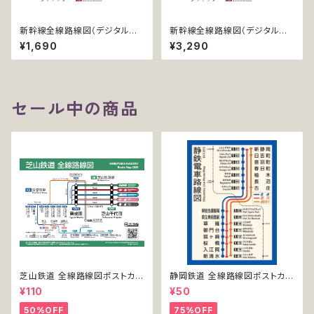
新幹線全線路線図（デジタル版
新幹線全線路線図（デジタル版
／LT）
／LT-NC）
¥1,690
¥3,290
セール中の商品
芝山鉄道 全線路線図ポストカー
静岡鉄道 全線路線図ポストカー
ド 2020
ド 2017
¥110
¥50
50%OFF
75%OFF