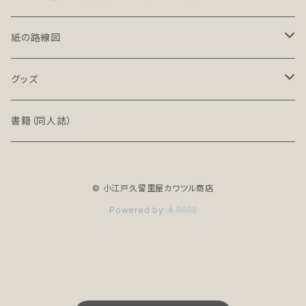
LT-NC（ライト／ノンクレジット版）
北海道・東北地方の鉄道（デジタル）
紙の路線図
PRO（プロ）
関東地方の鉄道（デジタル）
鉄道路線図
グッズ
PRO-NC（プロ／ノンクレジット版）
中部地方の鉄道（デジタル）
高速道路案内図
文具（クリアファイル）
書籍（同人誌）
近畿地方の鉄道（デジタル）
バッグ
© 小江戸久留里屋カワツル商店
中国・四国地方の鉄道（デジタル）
アクセサリー
Powered by
全年齢R18シリーズ
九州・沖縄地方の鉄道（デジタル）
地下鉄（デジタル）