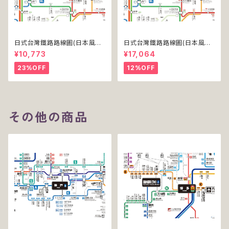
日式台灣鐵路路線圖(日本風台
日式台灣鐵路路線圖(日本風台
湾鉄道路線図)(デジタル版／PR
湾鉄道路線図)(デジタル版／PR
¥10,773
¥17,064
O)
O-NC)
23%OFF
12%OFF
その他の商品