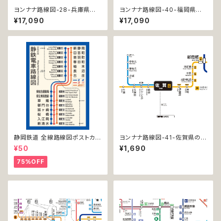
ヨンナナ路線図-28-兵庫県の
ヨンナナ路線図-40-福岡県の
鉄道 (Hyogo / デジタル / PR
鉄道 (Fukuoka / デジタル / P
¥17,090
¥17,090
O-NC)
RO-NC)
静岡鉄道 全線路線図ポストカー
ヨンナナ路線図-41-佐賀県の鉄
ド 2017
道 (Saga / デジタル / LT)
¥50
¥1,690
75%OFF