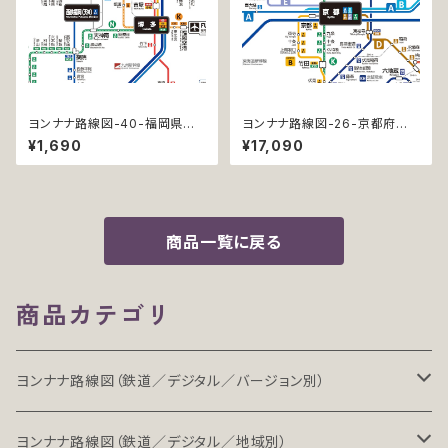
ヨンナナ路線図-40-福岡県の
ヨンナナ路線図-26-京都府の
鉄道 (Fukuoka / デジタル / L
鉄道 (Kyoto / デジタル / PRO
¥1,690
¥17,090
T)
-NC)
商品一覧に戻る
商品カテゴリ
ヨンナナ路線図（鉄道／デジタル／バージョン別）
LT（ライト）
ヨンナナ路線図（鉄道／デジタル／地域別）