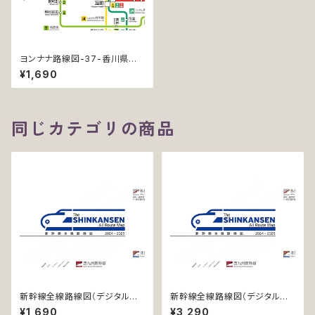
ヨンナナ路線図-37-香川県の
鉄道 (Kagawa / デジタル / L
¥1,690
T)
同じカテゴリの商品
新幹線全線路線図（デジタル版
新幹線全線路線図（デジタル版
／LT）
／LT-NC）
¥1,690
¥3,290