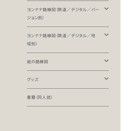
ヨンナナ路線図（鉄道／デジタル／バー
ジョン別）
LT（ライト）
ヨンナナ路線図（鉄道／デジタル／地
域別）
LT-NC（ライト／ノンクレジット版）
北海道・東北地方の鉄道（デジタル）
紙の路線図
PRO（プロ）
関東地方の鉄道（デジタル）
鉄道路線図
グッズ
PRO-NC（プロ／ノンクレジット版）
中部地方の鉄道（デジタル）
高速道路案内図
文具（クリアファイル）
書籍（同人誌）
近畿地方の鉄道（デジタル）
バッグ