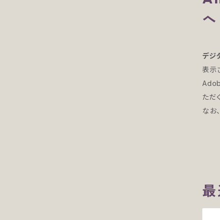
へ
デジ
表示
Ado
ただ
なお、
最