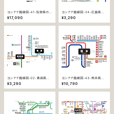
ヨンナナ路線図-41-佐賀県の鉄
ヨンナナ路線図-34-広島県の
道 (Saga / デジタル / PRO-N
鉄道 (Hiroshima / デジタル /
¥17,090
¥3,290
C)
LT-NC)
ヨンナナ路線図-02-青森県の
ヨンナナ路線図-43-熊本県の
鉄道 (Aomori / デジタル / LT-
鉄道 (Kumamoto / デジタル /
¥3,290
¥10,790
NC)
PRO)