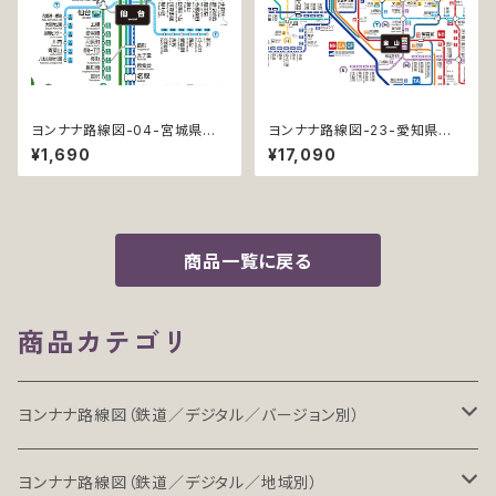
ヨンナナ路線図-04-宮城県の
ヨンナナ路線図-23-愛知県の
鉄道 (Miyagi / デジタル / LT)
鉄道 (Aichi / デジタル / PRO-
¥1,690
¥17,090
NC)
商品一覧に戻る
商品カテゴリ
ヨンナナ路線図（鉄道／デジタル／バージョン別）
LT（ライト）
ヨンナナ路線図（鉄道／デジタル／地域別）