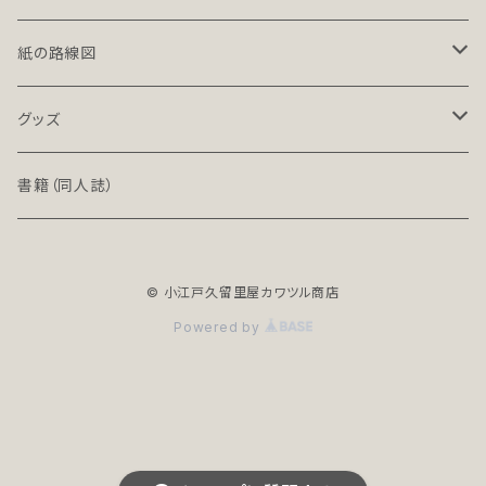
LT-NC（ライト／ノンクレジット版）
北海道・東北地方の鉄道（デジタル）
紙の路線図
PRO（プロ）
関東地方の鉄道（デジタル）
鉄道路線図
グッズ
PRO-NC（プロ／ノンクレジット版）
中部地方の鉄道（デジタル）
高速道路案内図
文具（クリアファイル）
書籍（同人誌）
近畿地方の鉄道（デジタル）
バッグ
© 小江戸久留里屋カワツル商店
中国・四国地方の鉄道（デジタル）
アクセサリー
Powered by
全年齢R18シリーズ
九州・沖縄地方の鉄道（デジタル）
地下鉄（デジタル）