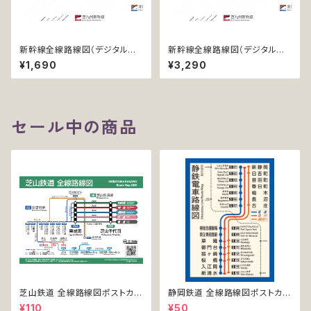
新幹線全線路線図（デジタル版
新幹線全線路線図（デジタル版
／LT）
／LT-NC）
¥1,690
¥3,290
セール中の商品
芝山鉄道 全線路線図ポストカー
静岡鉄道 全線路線図ポストカー
ド 2020
ド 2017
¥110
¥50