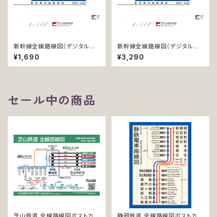
新幹線全線路線図（デジタル版
新幹線全線路線図（デジタル版
／LT）
／LT-NC）
¥1,690
¥3,290
セール中の商品
芝山鉄道 全線路線図ポストカー
静岡鉄道 全線路線図ポストカー