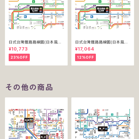
日式台灣鐵路路線圖(日本風台
日式台灣鐵路路線圖(日本風台
湾鉄道路線図)(デジタル版／PR
湾鉄道路線図)(デジタル版／PR
¥10,773
¥17,064
O)
O-NC)
23%OFF
12%OFF
その他の商品