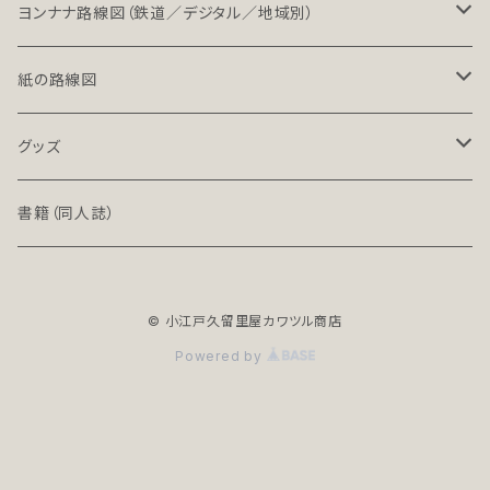
LT（ライト）
ヨンナナ路線図（鉄道／デジタル／地域別）
LT-NC（ライト／ノンクレジット版）
北海道・東北地方の鉄道（デジタル）
紙の路線図
PRO（プロ）
関東地方の鉄道（デジタル）
鉄道路線図
グッズ
PRO-NC（プロ／ノンクレジット版）
中部地方の鉄道（デジタル）
高速道路案内図
文具（クリアファイル）
書籍（同人誌）
近畿地方の鉄道（デジタル）
バッグ
© 小江戸久留里屋カワツル商店
中国・四国地方の鉄道（デジタル）
アクセサリー
Powered by
全年齢R18シリーズ
九州・沖縄地方の鉄道（デジタル）
地下鉄（デジタル）