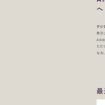
へ
デジ
表示
Ado
ただ
なお、
最