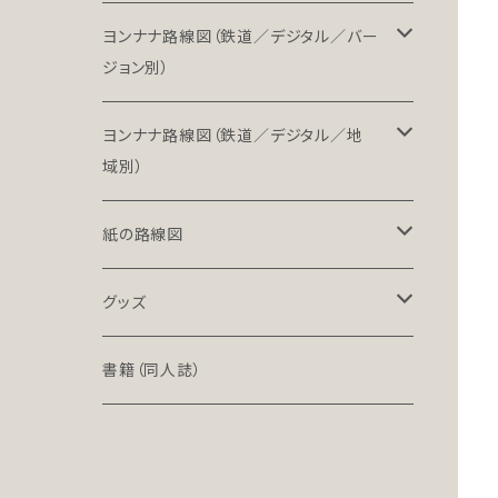
ヨンナナ路線図（鉄道／デジタル／バー
ジョン別）
LT（ライト）
ヨンナナ路線図（鉄道／デジタル／地
域別）
LT-NC（ライト／ノンクレジット版）
北海道・東北地方の鉄道（デジタル）
紙の路線図
PRO（プロ）
関東地方の鉄道（デジタル）
鉄道路線図
グッズ
PRO-NC（プロ／ノンクレジット版）
中部地方の鉄道（デジタル）
高速道路案内図
文具（クリアファイル）
書籍（同人誌）
近畿地方の鉄道（デジタル）
バッグ