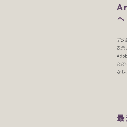
A
へ
デジ
表示
Ado
ただ
なお、
最