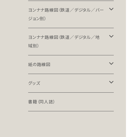
ヨンナナ路線図（鉄道／デジタル／バー
ジョン別）
LT（ライト）
ヨンナナ路線図（鉄道／デジタル／地
域別）
LT-NC（ライト／ノンクレジット版）
北海道・東北地方の鉄道（デジタル）
紙の路線図
PRO（プロ）
関東地方の鉄道（デジタル）
鉄道路線図
グッズ
PRO-NC（プロ／ノンクレジット版）
中部地方の鉄道（デジタル）
高速道路案内図
文具（クリアファイル）
書籍（同人誌）
近畿地方の鉄道（デジタル）
バッグ