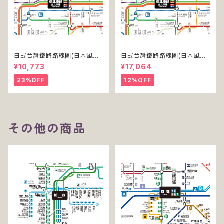
日式台灣鐵路路線圖(日本風台
日式台灣鐵路路線圖(日本風台
湾鉄道路線図)(デジタル版／PR
湾鉄道路線図)(デジタル版／PR
¥10,773
¥17,064
O)
O-NC)
23%OFF
12%OFF
その他の商品