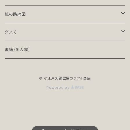
LT-NC（ライト／ノンクレジット版）
北海道・東北地方の鉄道（デジタル）
紙の路線図
PRO（プロ）
関東地方の鉄道（デジタル）
鉄道路線図
グッズ
PRO-NC（プロ／ノンクレジット版）
中部地方の鉄道（デジタル）
高速道路案内図
文具（クリアファイル）
書籍（同人誌）
近畿地方の鉄道（デジタル）
バッグ
© 小江戸久留里屋カワツル商店
中国・四国地方の鉄道（デジタル）
アクセサリー
Powered by
全年齢R18シリーズ
九州・沖縄地方の鉄道（デジタル）
地下鉄（デジタル）