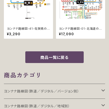
ヨンナナ路線図-41-佐賀県の鉄
ヨンナナ路線図-01-北海道の鉄
道 (Saga / デジタル / LT-NC)
道 (Hokkaido / デジタル / PR
¥3,290
¥17,090
O-NC)
商品一覧に戻る
商品カテゴリ
ヨンナナ路線図（鉄道／デジタル／バージョン別）
LT（ライト）
ヨンナナ路線図（鉄道／デジタル／地域別）