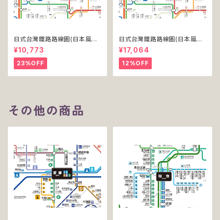
日式台灣鐵路路線圖(日本風台
日式台灣鐵路路線圖(日本風台
湾鉄道路線図)(デジタル版／PR
湾鉄道路線図)(デジタル版／PR
¥10,773
¥17,064
O)
O-NC)
23%OFF
12%OFF
その他の商品