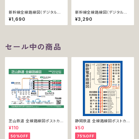
新幹線全線路線図（デジタル版
新幹線全線路線図（デジタル版
／LT）
／LT-NC）
¥1,690
¥3,290
セール中の商品
芝山鉄道 全線路線図ポストカー
静岡鉄道 全線路線図ポストカー
ド 2020
ド 2017
¥110
¥50
50%OFF
75%OFF