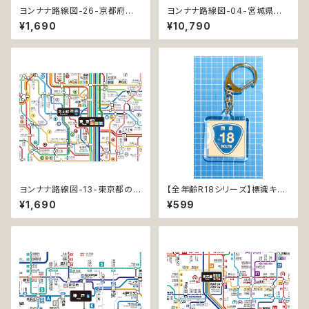
ヨンナナ路線図-26-京都府の
ヨンナナ路線図-04-宮城県の
鉄道 (Kyoto / デジタル / LT)
鉄道 (Miyagi / デジタル / PR
¥1,690
¥10,790
O)
ヨンナナ路線図-13-東京都の鉄
【全年齢R18シリーズ】標識キー
道 (Tokyo / デジタル / LT)
ホルダー 国道18号 33×33mm
¥1,690
¥599