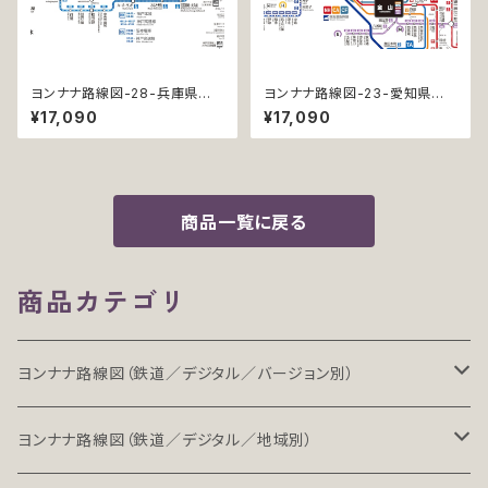
ヨンナナ路線図-28-兵庫県の
ヨンナナ路線図-23-愛知県の
鉄道 (Hyogo / デジタル / PR
鉄道 (Aichi / デジタル / PRO-
¥17,090
¥17,090
O-NC)
NC)
商品一覧に戻る
商品カテゴリ
ヨンナナ路線図（鉄道／デジタル／バージョン別）
LT（ライト）
ヨンナナ路線図（鉄道／デジタル／地域別）