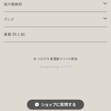
LT-NC（ライト／ノンクレジット版）
北海道・東北地方の鉄道（デジタル）
紙の路線図
PRO（プロ）
関東地方の鉄道（デジタル）
鉄道路線図
グッズ
PRO-NC（プロ／ノンクレジット版）
中部地方の鉄道（デジタル）
高速道路案内図
文具（クリアファイル）
書籍（同人誌）
近畿地方の鉄道（デジタル）
バッグ
© 小江戸久留里屋カワツル商店
中国・四国地方の鉄道（デジタル）
アクセサリー
Powered by
全年齢R18シリーズ
九州・沖縄地方の鉄道（デジタル）
地下鉄（デジタル）
ショップに質問する
世界の鉄道（デジタル）