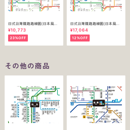
日式台灣鐵路路線圖(日本風台
日式台灣鐵路路線圖(日本風台
湾鉄道路線図)(デジタル版／PR
湾鉄道路線図)(デジタル版／PR
¥10,773
¥17,064
O)
O-NC)
23%OFF
12%OFF
その他の商品