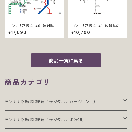
ヨンナナ路線図-40-福岡県の
ヨンナナ路線図-41-佐賀県の鉄
鉄道 (Fukuoka / デジタル / P
道 (Saga / デジタル / PRO)
¥17,090
¥10,790
RO-NC)
商品一覧に戻る
商品カテゴリ
ヨンナナ路線図（鉄道／デジタル／バージョン別）
LT（ライト）
ヨンナナ路線図（鉄道／デジタル／地域別）