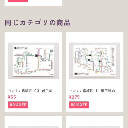
同じカテゴリの商品
ヨンナナ路線図-03-岩手県の
ヨンナナ路線図-11-埼玉県の鉄
鉄道（Iwate / ミニポスター / 2
道（Saitama / ミニポスター / 2
¥55
¥275
019）
022）
90%OFF
50%OFF