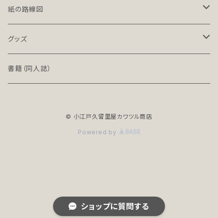
LT-NC（ライト／ノンクレジット版）
北海道・東北地方の鉄道（デジタル）
紙の路線図
PRO（プロ）
関東地方の鉄道（デジタル）
鉄道路線図
グッズ
PRO-NC（プロ／ノンクレジット版）
中部地方の鉄道（デジタル）
高速道路案内図
文具（クリアファイル）
書籍（同人誌）
近畿地方の鉄道（デジタル）
バッグ
© 小江戸久留里屋カワツル商店
中国・四国地方の鉄道（デジタル）
アクセサリー
Powered by
全年齢R18シリーズ
九州・沖縄地方の鉄道（デジタル）
地下鉄（デジタル）
ショップに質問する
世界の鉄道（デジタル）