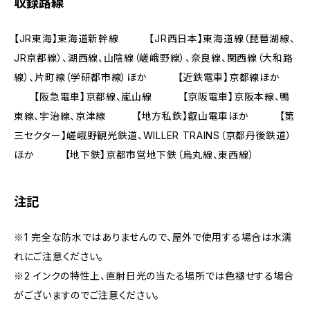
収録路線
【JR東海】東海道新幹線 【JR西日本】東海道線（琵琶湖線、
JR京都線）、湖西線、山陰線（嵯峨野線）、奈良線、関西線（大和路
線）、片町線（学研都市線）ほか 【近鉄電車】京都線ほか
【阪急電車】京都線、嵐山線 【京阪電車】京阪本線、鴨
東線、宇治線、京津線 【地方私鉄】叡山電車ほか 【第
三セクター】嵯峨野観光鉄道、WILLER TRAINS（京都丹後鉄道）
ほか 【地下鉄】京都市営地下鉄（烏丸線、東西線）
注記
※1 完全な防水ではありませんので、屋外で使用する場合は水濡
れにご注意ください。
※2 インクの特性上、直射日光の当たる場所では色褪せする場合
がございますのでご注意ください。