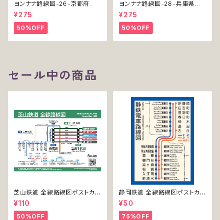
ヨンナナ路線図-26-京都府の
ヨンナナ路線図-28-兵庫県の
鉄道（Kyoto / ミニポスター / 2
鉄道（Hyogo / ミニポスター /
¥275
¥275
022）
2022）
50%OFF
50%OFF
セール中の商品
芝山鉄道 全線路線図ポストカー
静岡鉄道 全線路線図ポストカー
ド 2020
ド 2017
¥110
¥50
50%OFF
75%OFF