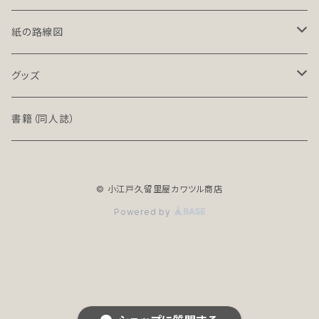
LT-NC（ライト／ノンクレジット版）
北海道・東北地方の鉄道（デジタル）
紙の路線図
PRO（プロ）
関東地方の鉄道（デジタル）
鉄道路線図
グッズ
PRO-NC（プロ／ノンクレジット版）
中部地方の鉄道（デジタル）
高速道路案内図
文具（クリアファイル）
書籍（同人誌）
近畿地方の鉄道（デジタル）
バッグ
© 小江戸久留里屋カワツル商店
中国・四国地方の鉄道（デジタル）
アクセサリー
Powered by
全年齢R18シリーズ
九州・沖縄地方の鉄道（デジタル）
地下鉄（デジタル）