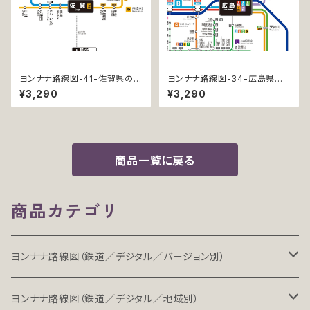
ヨンナナ路線図-41-佐賀県の鉄
ヨンナナ路線図-34-広島県の
道 (Saga / デジタル / LT-NC)
鉄道 (Hiroshima / デジタル /
¥3,290
¥3,290
LT-NC)
商品一覧に戻る
商品カテゴリ
ヨンナナ路線図（鉄道／デジタル／バージョン別）
LT（ライト）
ヨンナナ路線図（鉄道／デジタル／地域別）