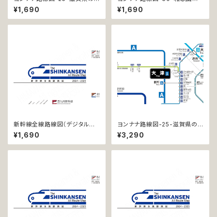
鉄道 (Shiga / デジタル / LT)
の鉄道 (Wakayama / デジタル
¥1,690
¥1,690
/ LT)
新幹線全線路線図（デジタル版
ヨンナナ路線図-25-滋賀県の
／LT）
鉄道 (Shiga / デジタル / LT-N
¥1,690
¥3,290
C)