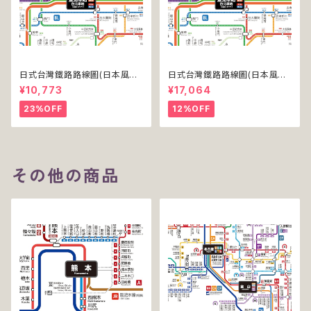
日式台灣鐵路路線圖(日本風台
日式台灣鐵路路線圖(日本風台
湾鉄道路線図)(デジタル版／PR
湾鉄道路線図)(デジタル版／PR
¥10,773
¥17,064
O)
O-NC)
23%OFF
12%OFF
その他の商品