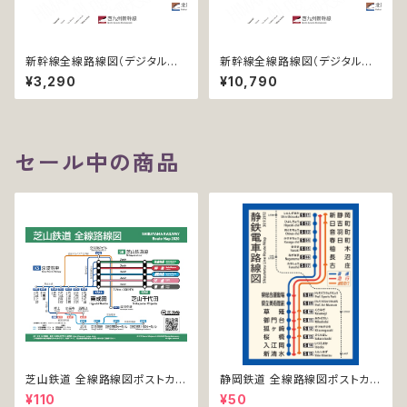
新幹線全線路線図（デジタル版
新幹線全線路線図（デジタル版
／LT-NC）
／PRO）
¥3,290
¥10,790
セール中の商品
芝山鉄道 全線路線図ポストカー
静岡鉄道 全線路線図ポストカー
ド 2020
ド 2017
¥110
¥50