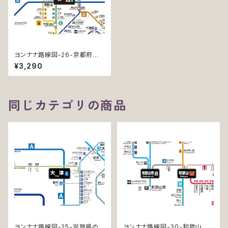
ヨンナナ路線図-26-京都府の
鉄道 (Kyoto / デジタル / LT-N
¥3,290
C)
同じカテゴリの商品
ヨンナナ路線図-25-滋賀県の
ヨンナナ路線図-30-和歌山県