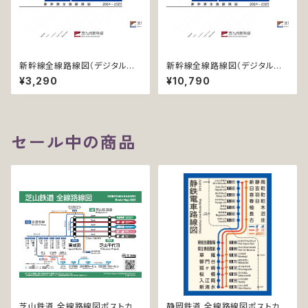
新幹線全線路線図（デジタル版
新幹線全線路線図（デジタル版
／LT-NC）
／PRO）
¥3,290
¥10,790
セール中の商品
芝山鉄道 全線路線図ポストカー
静岡鉄道 全線路線図ポストカー