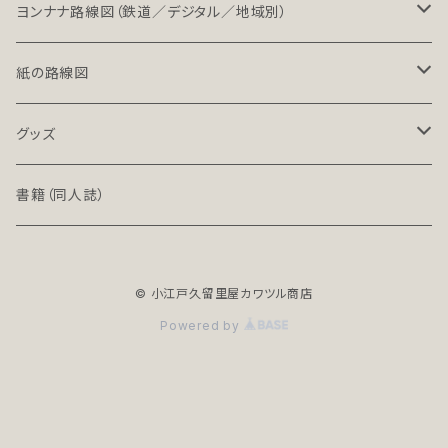
LT（ライト）
ヨンナナ路線図（鉄道／デジタル／地域別）
LT-NC（ライト／ノンクレジット版）
北海道・東北地方の鉄道（デジタル）
紙の路線図
PRO（プロ）
関東地方の鉄道（デジタル）
鉄道路線図
グッズ
PRO-NC（プロ／ノンクレジット版）
中部地方の鉄道（デジタル）
高速道路案内図
文具（クリアファイル）
書籍（同人誌）
近畿地方の鉄道（デジタル）
バッグ
© 小江戸久留里屋カワツル商店
中国・四国地方の鉄道（デジタル）
アクセサリー
Powered by
全年齢R18シリーズ
九州・沖縄地方の鉄道（デジタル）
地下鉄（デジタル）