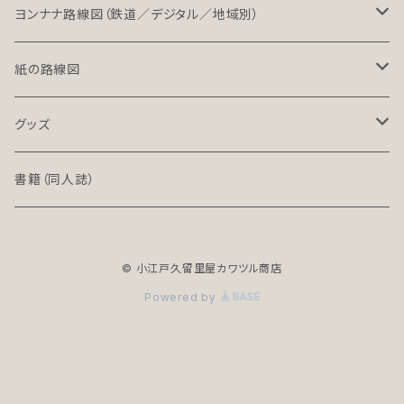
LT（ライト）
ヨンナナ路線図（鉄道／デジタル／地域別）
LT-NC（ライト／ノンクレジット版）
北海道・東北地方の鉄道（デジタル）
紙の路線図
PRO（プロ）
関東地方の鉄道（デジタル）
鉄道路線図
グッズ
PRO-NC（プロ／ノンクレジット版）
中部地方の鉄道（デジタル）
高速道路案内図
文具（クリアファイル）
書籍（同人誌）
近畿地方の鉄道（デジタル）
バッグ
© 小江戸久留里屋カワツル商店
中国・四国地方の鉄道（デジタル）
アクセサリー
Powered by
全年齢R18シリーズ
九州・沖縄地方の鉄道（デジタル）
地下鉄（デジタル）