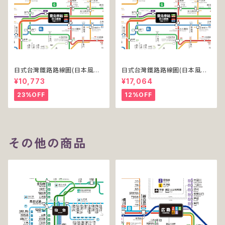
日式台灣鐵路路線圖(日本風台
日式台灣鐵路路線圖(日本風台
湾鉄道路線図)(デジタル版／PR
湾鉄道路線図)(デジタル版／PR
¥10,773
¥17,064
O)
O-NC)
23%OFF
12%OFF
その他の商品