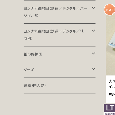
ヨンナナ路線図（鉄道／デジタル／バー
ジョン別）
LT（ライト）
ヨンナナ路線図（鉄道／デジタル／地
域別）
LT-NC（ライト／ノンクレジット版）
北海道・東北地方の鉄道（デジタル）
紙の路線図
PRO（プロ）
関東地方の鉄道（デジタル）
鉄道路線図
グッズ
PRO-NC（プロ／ノンクレジット版）
大
中部地方の鉄道（デジタル）
高速道路案内図
文具（クリアファイル）
書籍（同人誌）
イ
¥8
近畿地方の鉄道（デジタル）
バッグ