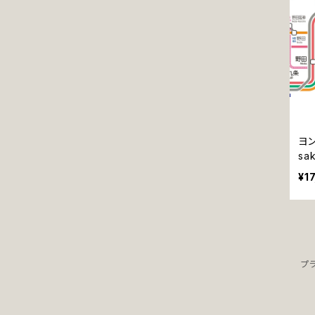
ヨ
sa
¥1
プ